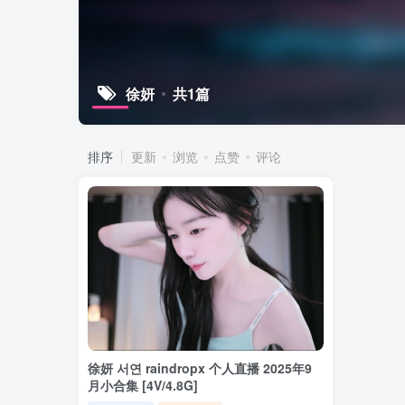
徐妍
共1篇
排序
更新
浏览
点赞
评论
徐妍 서연 raindropx 个人直播 2025年9
月小合集 [4V/4.8G]