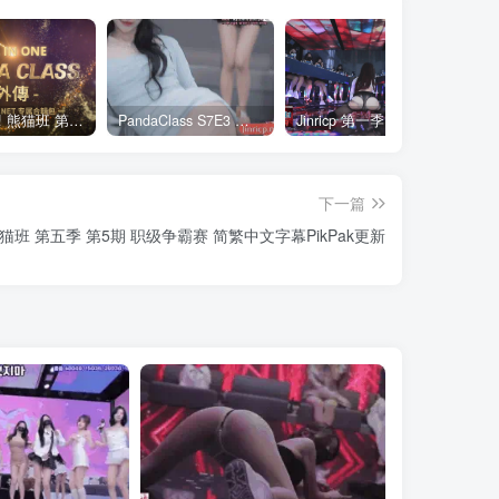
全网最全! 熊猫班 第6季 外传 SpinOff 全集 All in one 合集版 中英韩简繁字幕外挂版
PandaClass S7E3 熊猫班 第7季 第3期 二十一点日 中英韩简繁字幕
Jinricp 第一季 第1集 火爆首播&VIP小黑屋首秀 中文字幕
下一篇
猫班 第五季 第5期 职级争霸赛 简繁中文字幕PikPak更新