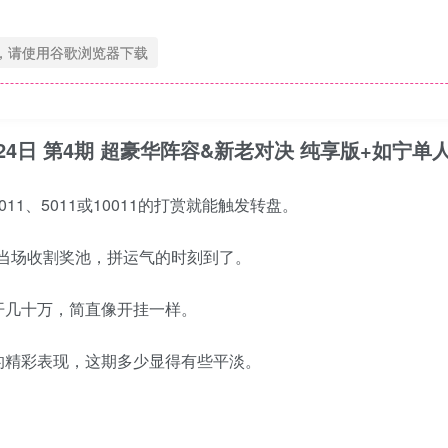
，请使用谷歌浏览器下载
季 6月24日 第4期 超豪华阵容&新老对决 纯享版+如宁单人
1、5011或10011的打赏就能触发转盘。
p] 则当场收割奖池，拼运气的时刻到了。
开几十万，简直像开挂一样。
的精彩表现，这期多少显得有些平淡。