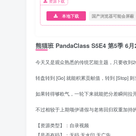
资源下载
本地下载
国产浏览器可能会屏蔽
熊猫班 PandaClass S5E4 第5
今天又是观众熟悉的传统艺能主题，只要收到201
转盘转到 [Go] 就能积累贡献值，转到 [Sto
如果转得够欧气，一轮下来就能把分差瞬间拉
不过相较于上期颂伊请假与老将回归双重加持
【资源类型】：自录视频
【是否有码】：无码 无水印 无广告