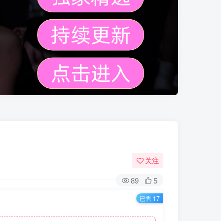
关注
89
5
已售 17