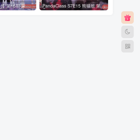
熊猫班第6季 外传 第15期 豪礼日&完结 中英韩简繁字幕
PandaClass S7E15 熊猫班 第7季 第15期 俄罗斯轮盘 中英韩简繁字幕