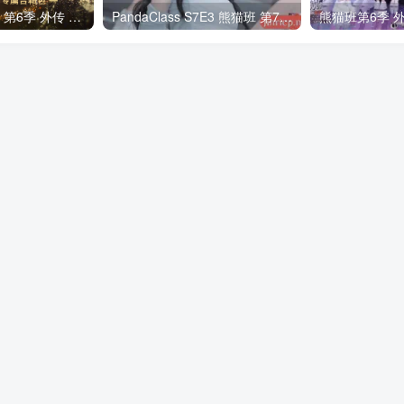
全网最全! 熊猫班 第6季 外传 SpinOff 全集 All in one 合集版 中英韩简繁字幕外挂版
PandaClass S7E3 熊猫班 第7季 第3期 二十一点日 中英韩简繁字幕