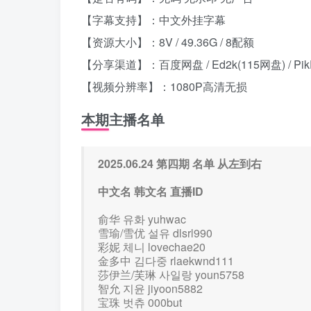
【字幕支持】：中文外挂字幕
【资源大小】：8V / 49.36G / 8配额
【分享渠道】：百度网盘 / Ed2k(115网盘) / Pik
【视频分辨率】：1080P高清无损
本期主播名单
2025.06.24 第四期 名单 从左到右
中文名 韩文名 直播ID
俞华 유화 yuhwac
雪瑜/雪优 설유 dlsrl990
彩妮 체니 lovechae20
金多中 김다중 rlaekwnd111
莎伊兰/芙琳 사일랑 youn5758
智允 지윤 jiyoon5882
宝珠 벗츄 000but