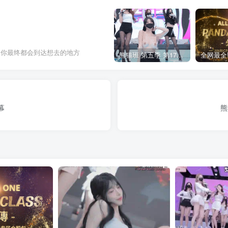
，你最终都会到达想去的地方
熊猫班 第五季 第17期 最终职级赛&完结
幕
熊