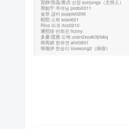
宣静/宣晶/善贞 선정 sunjungs（主持人）
周如宁 주여닝 podo0311
金菲 금비 pupple0206
昭熙 소희 soso621
Rico 리코 rico0210
潘熙珍 반희진 hiziny
多夏/度惠 도해 uoan2xoak3j0skq
韩宥妍 한유연 ahri0801
韩颂伊 한송이 lovesong2（病假）