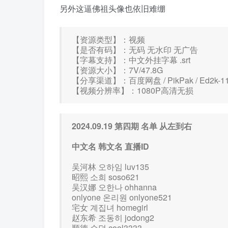
另外这逼佛祖头像也依旧难绷
【资源类型】：视频
【是否有码】：无码 无水印 无广告
【字幕支持】：中文外挂字幕 .srt
【资源大小】：7V/47.8G
【分享渠道】：百度网盘 / PikPak / Ed2k-
【视频分辨率】：1080P高清无损
2024.09.19 第四期 名单
从左到右
中文名 韩文名 直播ID
吴河林 오하임 luv135
昭熙 소희 soso621
吴汉娜 오한나 ohhanna
onlyone 온리원 onlyone521
宅女 계집녀 homegirl
赵东希 조동히 jodong2
顺德 순덕 cool3333