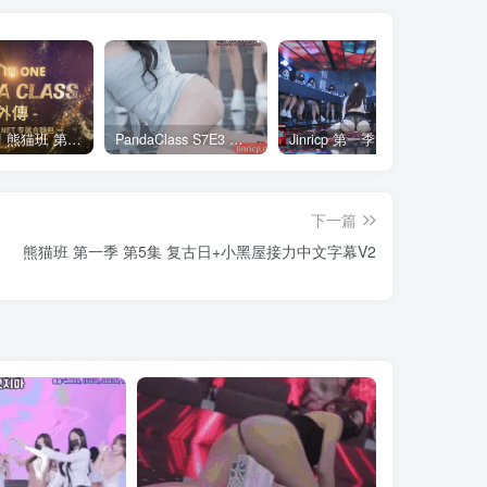
全网最全! 熊猫班 第6季 外传 SpinOff 全集 All in one 合集版 中英韩简繁字幕外挂版
PandaClass S7E3 熊猫班 第7季 第3期 二十一点日 中英韩简繁字幕
Jinricp 第一季 第1集 火爆首播&VIP小黑屋首秀 中文字幕
下一篇
熊猫班 第一季 第5集 复古日+小黑屋接力中文字幕V2