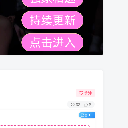
关注
63
6
已售 13