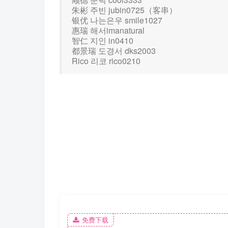
朱彬 주빈 jubin0725（客串）
银优 나는은우 smile1027
惠瑞 해서imanatural
智仁 지인 in0410
都景瑞 도경서 dks2003
Rico 리코 rico0210
免费下载