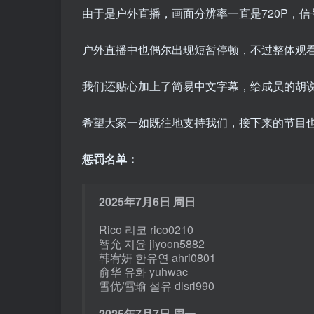
由于是户外直播，画面分辨率一直是720P，
户外直播中也偶尔出现短暂停顿，不过整体观
我们还贴心加上了简易中文字幕，给成员的胡说
希望大家一如既往地支持我们，接下来的节目
惩罚名单：
2025年7月6日 周日
Rico 리코 rico0210
智允 지윤 jiyoon5882
韩宥妍 한유연 ahri0801
俞华 유화 yuhwac
雪优/雪瑜 설유 dlsrl990
2025年7月7日 周一