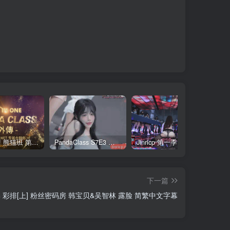
全网最全! 熊猫班 第6季 外传 SpinOff 全集 All in one 合集版 中英韩简繁字幕外挂版
PandaClass S7E3 熊猫班 第7季 第3期 二十一点日 中英韩简繁字幕
Jinricp 第一季 第1集 火爆首播&VIP小黑屋首秀 中文字幕
下一篇
al 第三季 彩排[上] 粉丝密码房 韩宝贝&吴智林 露脸 简繁中文字幕