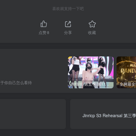
喜欢就支持一下吧
点赞
8
分享
收藏
在于你自己怎么看待
熊猫班 第五季 第17期 最终职级赛&完结
Jinricp S3 Rehears