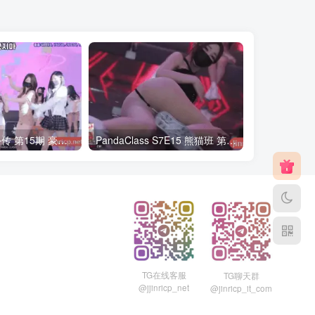
熊猫班第6季 外传 第15期 豪礼日&完结 中英韩简繁字幕
PandaClass S7E15 熊猫班 第7季 第15期 俄罗斯轮盘 中英韩简繁字幕
TG在线客服
TG聊天群
@jjinricp_net
@jinricp_it_com