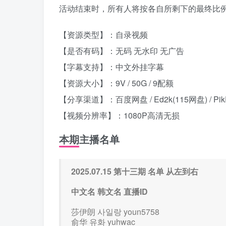
活动结束时，所有人将按各自所剩下的最终比
【资源类型】：自录视频
【是否有码】：无码 无水印 无广告
【字幕支持】：中文外挂字幕
【资源大小】：9V / 50G / 9配额
【分享渠道】：百度网盘 / Ed2k(115网盘) / Pik
【视频分辨率】：1080P高清无损
本期主播名单
2025.07.15 第十三期 名单 从左到右
中文名 韩文名 直播ID
莎伊朗 사일랑 youn5758
俞华 유화 yuhwac