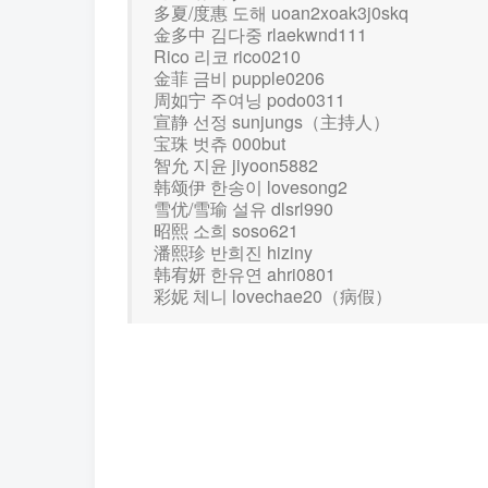
多夏/度惠 도해 uoan2xoak3j0skq
金多中 김다중 rlaekwnd111
Rico 리코 rico0210
金菲 금비 pupple0206
周如宁 주여닝 podo0311
宣静 선정 sunjungs（主持人）
宝珠 벗츄 000but
智允 지윤 jiyoon5882
韩颂伊 한송이 lovesong2
雪优/雪瑜 설유 dlsrl990
昭熙 소희 soso621
潘熙珍 반희진 hiziny
韩宥妍 한유연 ahri0801
彩妮 체니 lovechae20（病假）