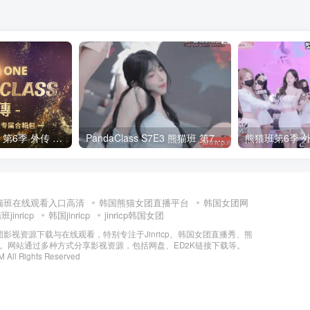
全网最全! 熊猫班 第6季 外传 SpinOff 全集 All in one 合集版 中英韩简繁字幕外挂版
PandaClass S7E3 熊猫班 第7季 第3期 二十一点日 中英韩简繁字幕
猫班在线观看入口高清
韩国熊猫女团直播平台
韩国女团网
jinricp
韩国jinricp
jinricp韩国女团
女团影视资源下载与在线观看，特别专注于Jinricp、韩国女团直播秀、熊
门内容。网站通过多种方式分享影视资源，包括网盘、ED2K链接下载等。
M All Rights Reserved