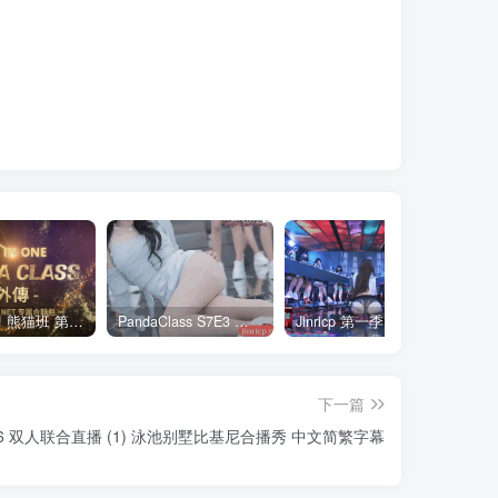
全网最全! 熊猫班 第6季 外传 SpinOff 全集 All in one 合集版 中英韩简繁字幕外挂版
PandaClass S7E3 熊猫班 第7季 第3期 二十一点日 中英韩简繁字幕
Jinricp 第一季 第1集 火爆首播&VIP小黑屋首秀 中文字幕
下一篇
716 双人联合直播 (1) 泳池别墅比基尼合播秀 中文简繁字幕