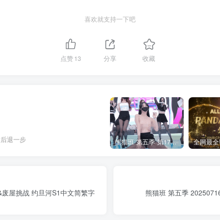
喜欢就支持一下吧
点赞
13
分享
收藏
肯后退一步
熊猫班 第五季 第17期 最终职级赛&完结
 户外惩罚&废屋挑战 约旦河S1中文简繁字
熊猫班 第五季 20250