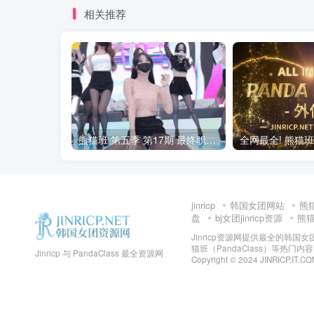
相关推荐
熊猫班 第五季 第17期 最终职级赛&完结
jinricp
韩国女团网站
熊
盘
bj女团jinricp资源
熊猫班
Jinricp资源网提供最全的韩国
猫班（PandaClass）等热
Jinricp 与 PandaClass 最全资源网
Copyright © 2024 JINRICP.IT.CO