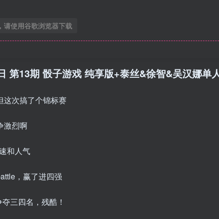
，请使用谷歌浏览器下载
3月20日 第13期 骰子游戏 纯享版+泰丝&徐智&吴汉娜单人
但这次搞了个锦标赛
争激烈啊
速和人气
ttle，赢了进四强
争夺三四名，残酷！