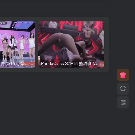
熊猫班第6季 外传 第15期 豪礼日&完结 中英韩简繁字幕
PandaClass S7E15 熊猫班 第7季 第15期 俄罗斯轮盘 中英韩简繁字幕