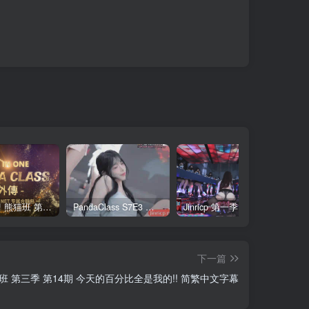
全网最全! 熊猫班 第6季 外传 SpinOff 全集 All in one 合集版 中英韩简繁字幕外挂版
PandaClass S7E3 熊猫班 第7季 第3期 二十一点日 中英韩简繁字幕
Jinricp 第一季 第1集 火爆首播&VIP小黑屋首秀 中文字幕
下一篇
班 第三季 第14期 今天的百分比全是我的!! 简繁中文字幕