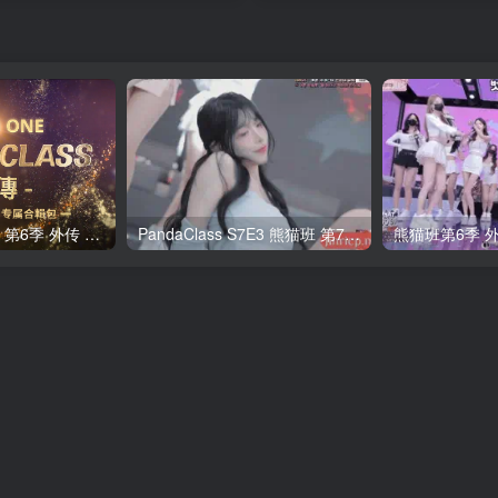
全网最全! 熊猫班 第6季 外传 SpinOff 全集 All in one 合集版 中英韩简繁字幕外挂版
PandaClass S7E3 熊猫班 第7季 第3期 二十一点日 中英韩简繁字幕