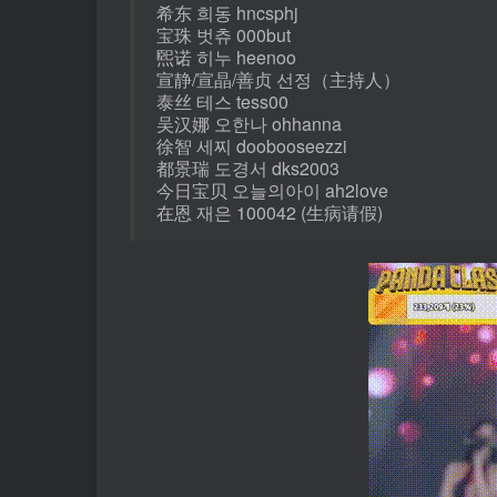
希东 희동 hncsphj
宝珠 벗츄 000but
煕诺 히누 heenoo
宣静/宣晶/善贞 선정（主持人）
泰丝 테스 tess00
吴汉娜 오한나 ohhanna
徐智 세찌 doobooseezzi
都景瑞 도경서 dks2003
今日宝贝 오늘의아이 ah2love
在恩 재은 100042 (生病请假)