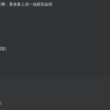
足啊，看来要上演一场腥风血雨
网盘)
2