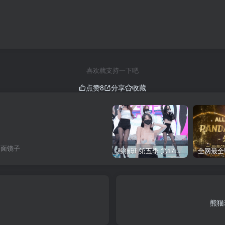
喜欢就支持一下吧
点赞
8
分享
收藏
一面镜子
熊猫班 第五季 第17期 最终职级赛&完结
熊猫