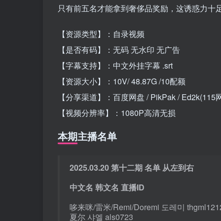
只有前五名才能拿到奢侈品奖励，这诱惑力十
【资源类型】：自录视频
【是否有码】：无码 无水印 无广告
【字幕支持】：中文外挂字幕 .srt
【资源大小】：10V/ 48.87G /10配额
【分享渠道】：百度网盘 / PikPak / Ed2k(115
【视频分辨率】：1080P高清无损
本期主播名单
2025.03.20 第十二期 名单 从左到右
中文名 韩文名 直播ID
哆来咪/雷米/Remi/Doremi 도레미 thgml121
夏尔 샤엘 als0723