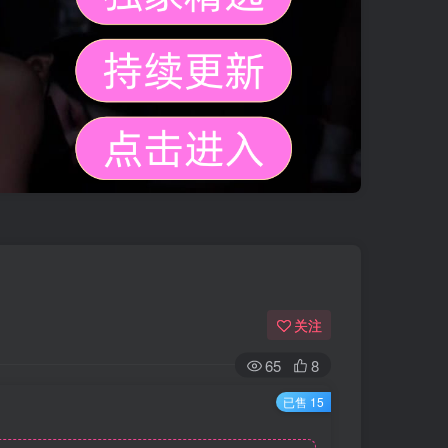
关注
65
8
已售 15