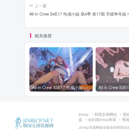
上一篇
All-in Crew S4E17 性感小姐 第4季 第17期 升级争
相关推荐
All-in Crew S3E17 性感小姐 第3季 第17期 终极Cosplay大对决 中韩简繁字幕
jinricp
韩国女团网站
熊
盘
bj女团jinricp资源
熊猫班
Jinricp资源网提供最全的韩国