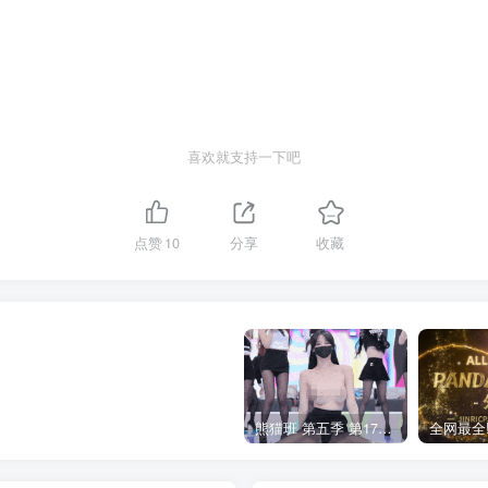
喜欢就支持一下吧
点赞
10
分享
收藏
熊猫班 第五季 第17期 最终职级赛&完结