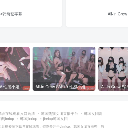
夺战 中韩简繁字幕
All-in C
All-in Crew S3E18 性感小姐 第3季 第18期 多巴胺日 中韩简繁字幕
All-in Crew S3E19 性感小姐 第3季 第19期 完结撒花 中韩简繁字幕
猫班在线观看入口高清
韩国熊猫女团直播平台
韩国女团网
jinricp
韩国jinricp
jinricp韩国女团
女团影视资源下载与在线观看，特别专注于Jinricp、韩国女团直播秀、熊