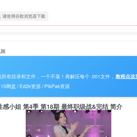
，请使用谷歌浏览器下载
视频
所有目录和文件，一个不落！再解压每个 .001文件，
教程点这
 / Ed2k资源 / PikPak资源
月29日 性感小姐 第4季 第18期 最终职级战&完结 简介