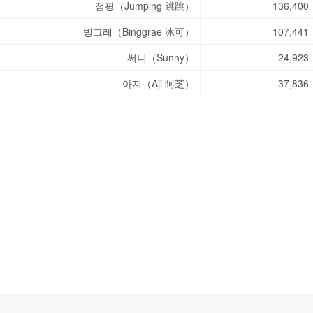
점핑（Jumping 跳跳）
136,400
빙그레（Binggrae 冰可）
107,441
써니（Sunny）
24,923
아지（Aji 阿芝）
37,836