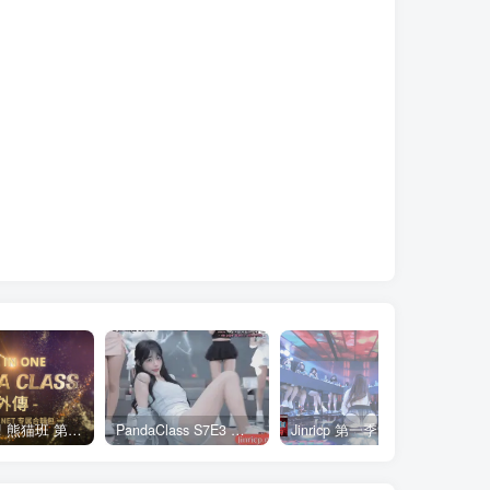
全网最全! 熊猫班 第6季 外传 SpinOff 全集 All in one 合集版 中英韩简繁字幕外挂版
PandaClass S7E3 熊猫班 第7季 第3期 二十一点日 中英韩简繁字幕
Jinricp 第一季 第1集 火爆首播&VIP小黑屋首秀 中文字幕