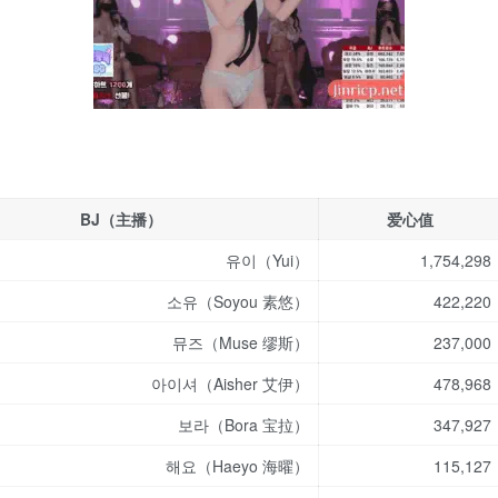
BJ（主播）
爱心值
유이（Yui）
1,754,298
소유（Soyou 素悠）
422,220
뮤즈（Muse 缪斯）
237,000
아이셔（Aisher 艾伊）
478,968
보라（Bora 宝拉）
347,927
해요（Haeyo 海曜）
115,127