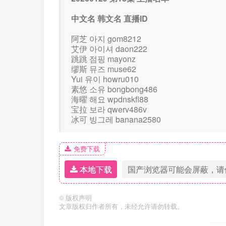
中文名 韩文名 直播ID
阿芝 아지 gom8212
艾伊 아이셔 daon222
跳跳 점핑 mayonz
缪斯 뮤즈 muse62
Yui 유이 howru010
素悠 소유 bongbong486
海曜 해요 wpdnskfl88
宝拉 보라 qwerv486v
冰可 빙그레 banana2580
免费下载
本地下载
国产浏览器可能会屏蔽，请
©
版权声明
文章版权归作者所有，未经允许请勿转载。