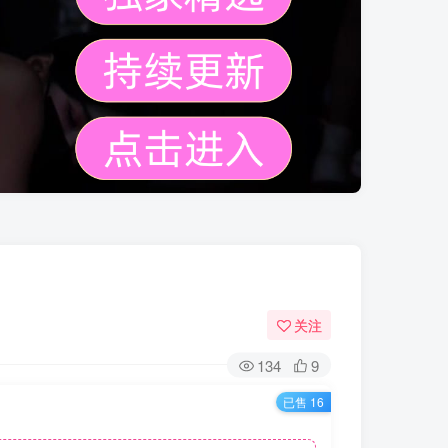
关注
134
9
已售 16