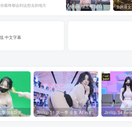
，你最终都会到达想去的地方
熊猫班 第五季 第17期 最终职级赛&完结
夺战 中文字幕
Jinricp S6E8 第六季 第8期 PK&Boss战 中英韩简繁字幕
Jinricp S1 第一季 全集 All in one 合集版中文字幕