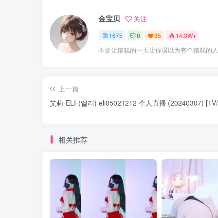
金宝贝
关注
1675
0
35
14.3W+
不要让糟糕的一天让你误以为有个糟糕的
上一篇
艾莉-ELI-(엘리) eli05021212 个人直播 (20240307) [1V/
相关推荐