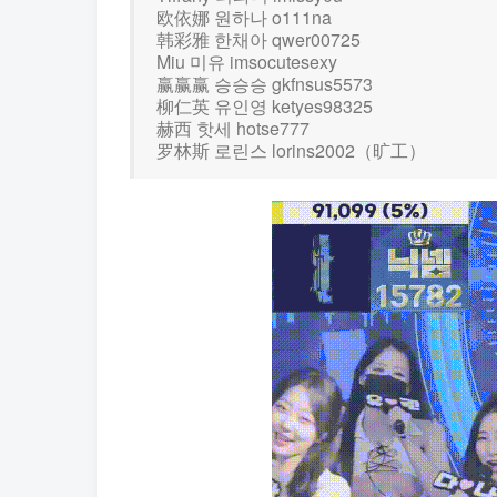
欧依娜 원하나 o111na
韩彩雅 한채아 qwer00725
Miu 미유 imsocutesexy
赢赢赢 승승승 gkfnsus5573
柳仁英 유인영 ketyes98325
赫西 핫세 hotse777
罗林斯 로린스 lorins2002（旷工）